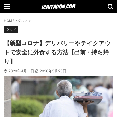
検索
HOME
>
グルメ
>
グルメ
【新型コロナ】デリバリーやテイクアウ
【Amazon】2021年Amazonで買って
トで安全に外食する方法【出前・持ち帰
よかったものランキング
り】
2020年4月11日
2020年5月23日
【2021年11月】Amazonブラックフラ
イデーセール おすすめ商品！