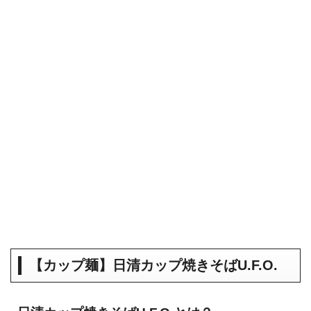
【2021年4月】Amazonタイムセール祭
り おすすめ商品！
【カップ麺】日清カップ焼きそば
U.F.O.