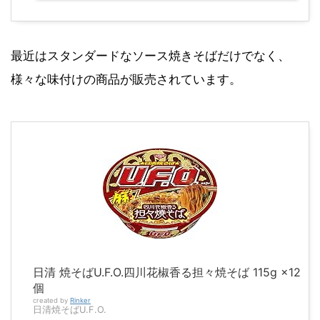
最近はスタンダードなソース焼きそばだけでなく、
様々な味付けの商品が販売されています。
日清 焼そばU.F.O.四川花椒香る担々焼そば 115g ×12
個
created by
Rinker
日清焼そばU.F.O.