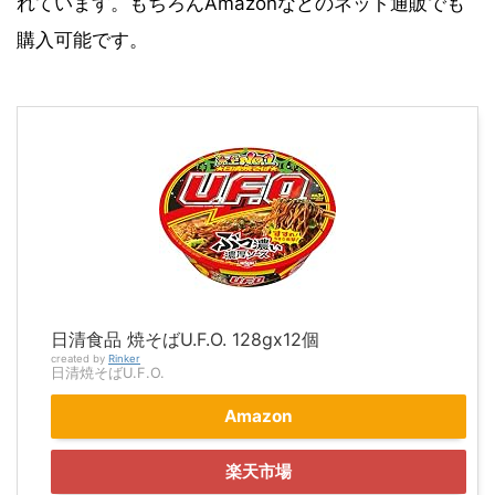
れています。もちろんAmazonなどのネット通販でも
購入可能です。
日清食品 焼そばU.F.O. 128gx12個
created by
Rinker
日清焼そばU.F.O.
Amazon
楽天市場