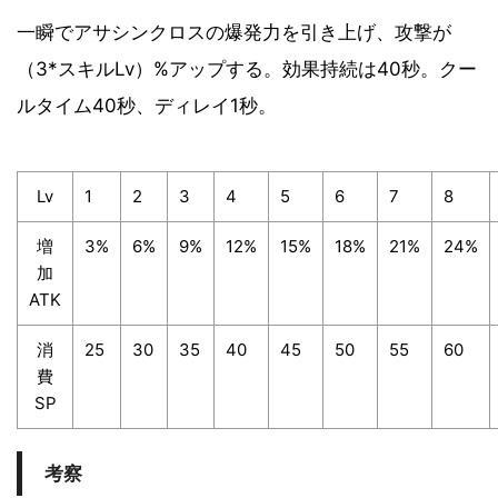
一瞬でアサシンクロスの爆発力を引き上げ、攻撃が
（3*スキルLv）%アップする。効果持続は40秒。クー
ルタイム40秒、ディレイ1秒。
Lv
1
2
3
4
5
6
7
8
増
3%
6%
9%
12%
15%
18%
21%
24%
加
ATK
消
25
30
35
40
45
50
55
60
費
SP
考察