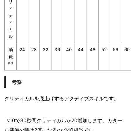
リ
ィ
テ
ィ
カ
ル
消
24
28
32
36
40
44
48
52
56
60
費
SP
考察
クリティカルを底上げするアクティブスキルです。
Lv10で30秒間クリティカルが20増加します。カター
ル装備の時は2倍になるので40相当です。