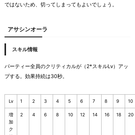
ではないため、切ってしまってもよいでしょう。
アサシンオーラ
スキル情報
パーティー全員のクリティカルが（2*スキルLv）アッ
プする。効果持続は30秒。
Lv
1
2
3
4
5
6
7
8
9
10
増
2
4
6
8
10
12
14
16
18
20
加
ク