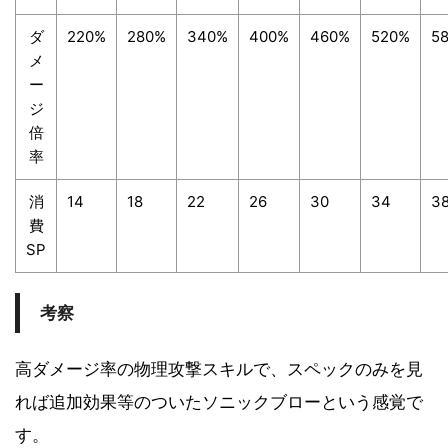
ダ
220%
280%
340%
400%
460%
520%
5
メ
ー
ジ
倍
率
消
14
18
22
26
30
34
3
費
SP
考察
高ダメージ率の物理攻撃スキルで、スペックのみを見
れば追加効果等のついたソニックブローという感覚で
す。