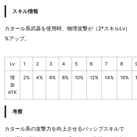
スキル情報
カタール系武器を使用時、物理攻撃が（2*スキルLv）
%アップ。
Lv
1
2
3
4
5
6
7
8
増
2%
4%
6%
8%
10%
12%
14%
16%
加
ATK
考察
カタール系の攻撃力を向上させるパッシブスキルで