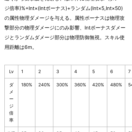
ジ倍率)%+Int×(Intボーナス)+ランダム(Int×5,Int×50)
の属性物理ダメージを与える。属性ボーナスは物理攻
撃部分の物理ダメージにのみ影響、Intボーナスダメー
ジとランダムダメージ部分は物理防御無視。スキル使
用距離は6m。
Lv
1
2
3
4
5
6
7
ダ
180%
240%
300%
360%
420%
480%
5
メ
ー
ジ
倍
率