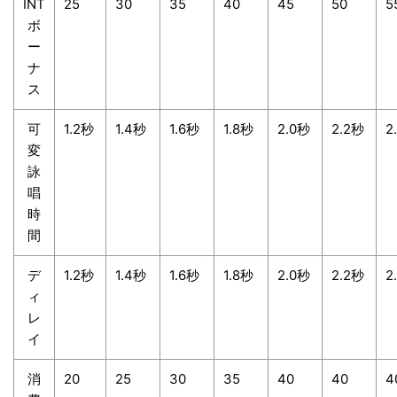
INT
25
30
35
40
45
50
5
ボ
ー
ナ
ス
可
1.2秒
1.4秒
1.6秒
1.8秒
2.0秒
2.2秒
2
変
詠
唱
時
間
デ
1.2秒
1.4秒
1.6秒
1.8秒
2.0秒
2.2秒
2
ィ
レ
イ
消
20
25
30
35
40
40
4