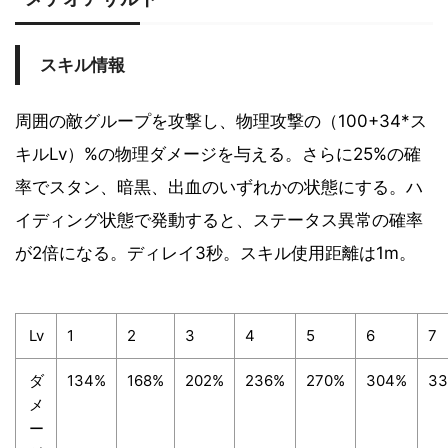
スキル情報
周囲の敵グループを攻撃し、物理攻撃の（100+34*ス
キルLv）%の物理ダメージを与える。さらに25%の確
率でスタン、暗黒、出血のいずれかの状態にする。ハ
イディング状態で発動すると、ステータス異常の確率
が2倍になる。ディレイ3秒。スキル使用距離は1m。
Lv
1
2
3
4
5
6
7
ダ
134%
168%
202%
236%
270%
304%
3
メ
ー