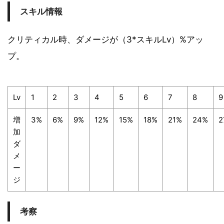
スキル情報
クリティカル時、ダメージが（3*スキルLv）%アッ
プ。
Lv
1
2
3
4
5
6
7
8
9
増
3%
6%
9%
12%
15%
18%
21%
24%
2
加
ダ
メ
ー
ジ
考察