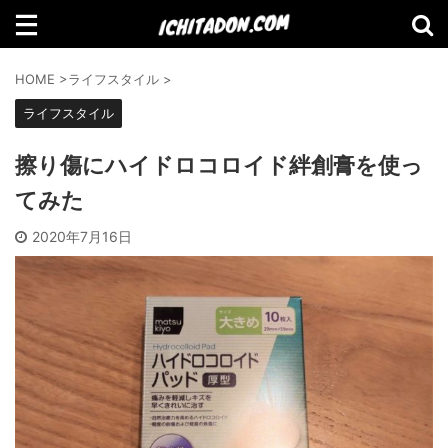
検索
HOME
>
ライフスタイル
>
ライフスタイル
擦り傷にハイドロコロイド絆創膏を使っ
【Amazon】2021年Amazonで買って
てみた
よかったものランキング
2020年7月16日
【2021年11月】Amazonブラックフラ
イデーセール おすすめ商品！