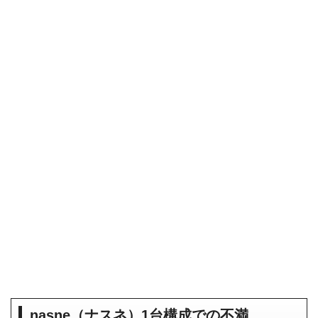
nasne（ナスネ）1台構成での不満